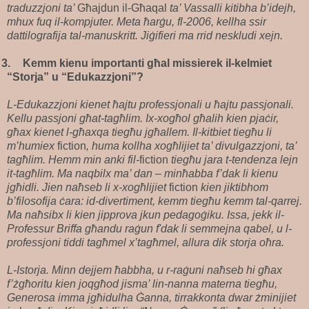
traduzzjoni ta’
Għajdun il-Għaqal
ta’ Vassalli kitibha b’idejh,
mhux fuq il-kompjuter. Meta ħarġu, fl-2006, kellha ssir
dattilografija tal-manuskritt. Jiġifieri ma rrid neskludi xejn.
3.
Kemm kienu importanti għal missierek il-kelmiet
“Storja” u “Edukazzjoni”?
L-Edukazzjoni kienet ħajtu professjonali u ħajtu passjonali.
Kellu passjoni għat-tagħlim. Ix-xogħol għalih kien pjaċir,
għax kienet l-għaxqa tiegħu jgħallem. Il-kitbiet tiegħu li
m’humiex
fiction
, huma kollha xogħlijiet ta’ divulgazzjoni, ta’
tagħlim. Hemm min anki fil-
fiction
tiegħu jara t-tendenza lejn
it-tagħlim. Ma naqbilx ma’ dan – minħabba f’dak li kienu
jgħidli. Jien naħseb li x-xogħlijiet
fiction
kien jiktibhom
b’filosofija ċara: id-divertiment, kemm tiegħu kemm tal-qarrej.
Ma naħsibx li kien jipprova jkun pedagoġiku. Issa, jekk il-
Professur Briffa għandu raġun f'dak li semmejna qabel, u l-
professjoni tiddi tagħmel x’tagħmel, allura dik storja oħra.
L-Istorja. Minn dejjem ħabbha, u r-raġuni naħseb hi għax
f’żgħoritu kien joqgħod jisma’ lin-nanna materna tiegħu,
Generosa imma jgħidulha Ġanna, tirrakkonta dwar żminijiet