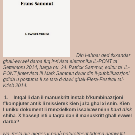
Din l-aħbar qed tixxandar
għall-ewwel darba fuq ir-rivista elettronika IL-PONT ta'
Settembru 2014, ħarġa nu. 24. Patrick Sammut, editur ta' IL-
PONT jintervista lil Mark Sammut dwar din il-pubblikazzjoni
ġdida u postuma li se tara d-dawl għall-Fiera-Festival tal-
Ktieb 2014.
1.
Intqal li dan il-manuskritt instab b’kumbinazzjoni
f’kompjuter antik li missierek kien juża għal xi snin. Kien
l-uniku dokument li rnexxielkom issalvaw minn
hard disk
sħiħa. X’ħassejt inti u taqra dan il-manuskritt għall-ewwel
darba?
Iva, meta ġie nieqes il-papà naturalment bdejna naraw ftit