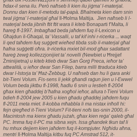
ħdax-il sena ilu. Però naħseb li kien ilu jiġma’ l-materjal.
Donnu dan kien il-metodu tal-papà. Bħalmeta kien dam snin
twal jiġma’ l-materjal għal
Il-Ħolma Maltija
. Jien naħseb li l-
materjal beda jibnih ftit ftit wara li kiteb
Bonaparti f’Malta
, li
ħareġ fl-1997. Imbagħad beda jaħdem fuq il-
Lexicon
u
Għajdun il-Għaqal
, ta’ Vassalli, u taf kif inhi r-riċerka ... waqt
li qed taħdem fuq suġġett wieħed tibda ssib il-materjal għal
ħafna suġġetti oħra. Ir-riċerka mxiet bil-mod għax sadattant
ħareġ żewġ kollezzjonijiet ta’ novelli (
Newbiet
u
Ħrejjef
Żminijietna
) u kiteb ktieb dwar San Ġorġ Preca, ieħor ta’
attwalità, u ieħor dwar San Filep, barra milli ttraduċa ktieb
dwar l-Istorja ta’ Ħaż-Żebbuġ. U naħseb dan hu li ġara anki
bit-Tieni Volum. Fis-sens li jekk għandi raġun jien u l-Ewwel
Volum beda jiktbu fl-1998, ħadlu 6 snin u lestieh fl-2004
għax kien għaddej b’ħafna xogħol ieħor, allura t-Tieni Volum
bdieh fl-2004 jew 2005 u kien għadu għaddej jaħdem fuqu
fl-2011 meta miet. Il-kobba mħabbla li ma nistax inħoll hi:
fejn qiegħed it-Tieni Volum? Fit-tieni nofs tas-snin 2000, il-
Macintosh ma kienx għadu jużah, għax kien reġa’ qaleb għal
PC. Imma fuq il-PC ma sibna xejn. Issa għandek tkun taf li
hu mhux dejjem kien jaħdem fuq il-kompjuter. Ngħidu aħna,
mentri
Il-Ħolma Maltija
kitbu fuq PC Amstrad 512, it-