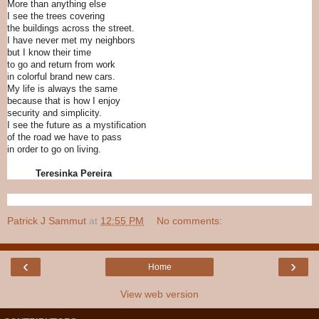
More than anything else
I see the trees covering
the buildings across the street.
I have never met my neighbors
but I know their time
to go and return from work
in colorful brand new cars.
My life is always the same
because that is how I enjoy
security and simplicity.
I see the future as a mystification
of the road we have to pass
in order to go on living.
Teresinka Pereira
Patrick J Sammut
at
12:55 PM
No comments:
‹
›
Home
View web version