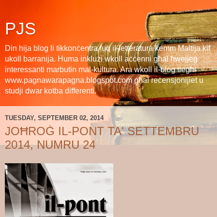
PJS
Din hija blog li tikkonċentra fuq il-letteratura kemm Maltija kif
ukoll barranija. Huma inklużi wkoll aċċenni għal ħwejjeġ
interessanti marbutin mal-kultura. Ara wkoll il-blog tiegħi
www.pagnawarapagna.blogspot.com għal reċensjonijiet u
studji dwar kotba differenti.
TUESDAY, SEPTEMBER 02, 2014
JOĦROĠ IL-PONT TA' SETTEMBRU
2014, NUMRU 24