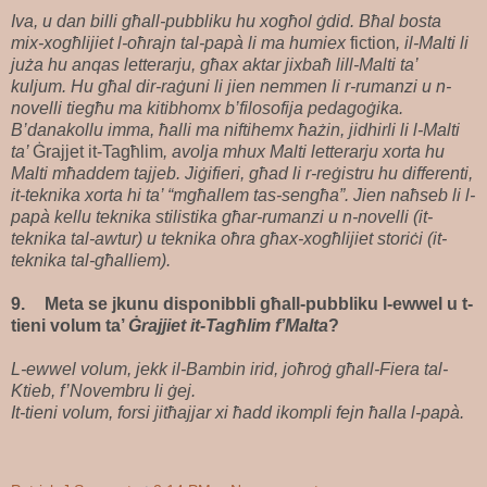
Iva, u dan billi għall-pubbliku hu xogħol ġdid. Bħal bosta
mix-xogħlijiet l-oħrajn tal-papà li ma humiex
fiction
, il-Malti li
juża hu anqas letterarju, għax aktar jixbaħ lill-Malti ta’
kuljum. Hu għal dir-raġuni li jien nemmen li r-rumanzi u n-
novelli tiegħu ma kitibhomx b’filosofija pedagoġika.
B’danakollu imma, ħalli ma niftihemx ħażin, jidhirli li l-Malti
ta’
Ġrajjet it-Tagħlim
, avolja mhux Malti letterarju xorta hu
Malti mħaddem tajjeb. Jiġifieri, għad li r-reġistru hu differenti,
it-teknika xorta hi ta’ “mgħallem tas-sengħa”. Jien naħseb li l-
papà kellu teknika stilistika għar-rumanzi u n-novelli (it-
teknika tal-awtur) u teknika oħra għax-xogħlijiet storiċi (it-
teknika tal-għalliem).
9.
Meta se jkunu disponibbli għall-pubbliku l-ewwel u t-
tieni volum ta’
Ġrajjiet it-Tagħlim f’Malta
?
L-ewwel volum, jekk il-Bambin irid, joħroġ għall-Fiera tal-
Ktieb, f’Novembru li ġej.
It-tieni volum, forsi jitħajjar xi ħadd ikompli fejn ħalla l-papà.