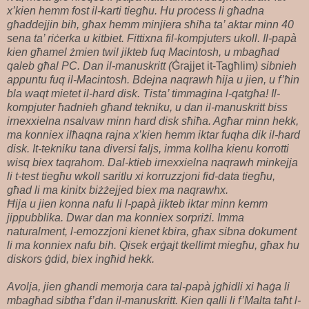
x’kien hemm fost il-karti tiegħu. Hu proċess li għadna
għaddejjin bih, għax hemm minjiera sħiħa ta’ aktar minn 40
sena ta’ riċerka u kitbiet. Fittixna fil-kompjuters ukoll. Il-papà
kien għamel żmien twil jikteb fuq Macintosh, u mbagħad
qaleb għal PC. Dan il-manuskritt (
Ġrajjet it-Tagħlim
) sibnieh
appuntu fuq il-Macintosh. Bdejna naqrawh ħija u jien, u f’ħin
bla waqt mietet il-hard disk. Tista’ timmaġina l-qatgħa! Il-
kompjuter ħadnieh għand tekniku, u dan il-manuskritt biss
irnexxielna nsalvaw minn hard disk sħiħa. Agħar minn hekk,
ma konniex ilħaqna rajna x’kien hemm iktar fuqha dik il-hard
disk. It-tekniku tana diversi faljs, imma kollha kienu korrotti
wisq biex taqrahom. Dal-ktieb irnexxielna naqrawh minkejja
li t-test tiegħu wkoll saritlu xi korruzzjoni fid-data tiegħu,
għad li ma kinitx biżżejjed biex ma naqrawhx.
Ħija u jien konna nafu li l-papà jikteb iktar minn kemm
jippubblika. Dwar dan ma konniex sorpriżi. Imma
naturalment, l-emozzjoni kienet kbira, għax sibna dokument
li ma konniex nafu bih. Qisek erġajt tkellimt miegħu, għax hu
diskors ġdid, biex ingħid hekk.
Avolja, jien għandi memorja ċara tal-papà jgħidli xi ħaġa li
mbagħad sibtha f’dan il-manuskritt. Kien qalli li f’Malta taħt l-