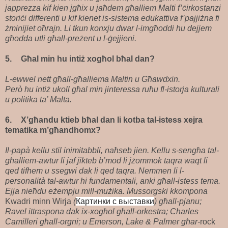
japprezza kif kien jgħix u jaħdem għalliem Malti f’ċirkostanzi
storiċi differenti u kif kienet is-sistema edukattiva f’pajjiżna fi
żminijiet oħrajn. Li tkun konxju dwar l-imgħoddi hu dejjem
għodda utli għall-preżent u l-ġejjieni.
5.
Għal min hu intiż xogħol bħal dan?
L-ewwel nett għall-għalliema Maltin u Għawdxin.
Però hu intiż ukoll għal min jinteressa ruħu fl-istorja kulturali
u politika ta’ Malta.
6.
X’għandu ktieb bħal dan li kotba tal-istess xejra
tematika m’għandhomx?
Il-papà kellu stil inimitabbli, naħseb jien. Kellu s-sengħa tal-
għalliem-awtur li jaf jikteb b’mod li jżommok taqra waqt li
qed tifhem u ssegwi dak li qed taqra. Nemmen li l-
personalità tal-awtur hi fundamentali, anki għall-istess tema.
Ejja nieħdu eżempju mill-mużika. Mussorgski kkompona
Kwadri minn Wirja
(
Картинки с выставки
) għall-pjanu;
Ravel ittraspona dak ix-xogħol għall-orkestra; Charles
Camilleri għall-orgni; u Emerson, Lake & Palmer għar-
rock