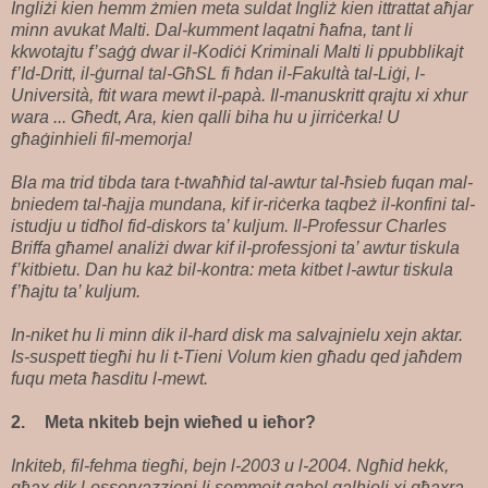
Ingliżi kien hemm żmien meta suldat Ingliż kien ittrattat aħjar
minn avukat Malti. Dal-kumment laqatni ħafna, tant li
kkwotajtu f’saġġ dwar il-Kodiċi Kriminali Malti li ppubblikajt
f’Id-Dritt, il-ġurnal tal-GħSL fi ħdan il-Fakultà tal-Liġi, l-
Università, ftit wara mewt il-papà. Il-manuskritt qrajtu xi xhur
wara ... Għedt, Ara, kien qalli biha hu u jirriċerka! U
għaġinhieli fil-memorja!
Bla ma trid tibda tara t-twaħħid tal-awtur tal-ħsieb fuqan mal-
bniedem tal-ħajja mundana, kif ir-riċerka taqbeż il-konfini tal-
istudju u tidħol fid-diskors ta’ kuljum. Il-Professur Charles
Briffa għamel analiżi dwar kif il-professjoni ta’ awtur tiskula
f’kitbietu. Dan hu każ bil-kontra: meta kitbet l-awtur tiskula
f’ħajtu ta’ kuljum.
In-niket hu li minn dik il-hard disk ma salvajnielu xejn aktar.
Is-suspett tiegħi hu li t-Tieni Volum kien għadu qed jaħdem
fuqu meta ħasditu l-mewt.
2.
Meta nkiteb bejn wieħed u ieħor?
Inkiteb, fil-fehma tiegħi, bejn l-2003 u l-2004. Ngħid hekk,
għax dik l-osservazzjoni li semmejt qabel qalhieli xi għaxra,