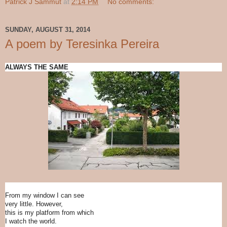
Patrick J Sammut
at
2:14 PM
No comments:
SUNDAY, AUGUST 31, 2014
A poem by Teresinka Pereira
ALWAYS THE SAME
From my window I can see
very little. However,
this is my platform from which
I watch the world.