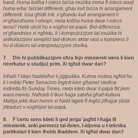
band
. Huma kollha l-istess biċċa mużika imma fl-istess waqt
huma erba’ biċċiet differenti, għax kull biċċa hi arranġament
differenti. Issa għidli inti, x’għandu kull arranġament li
m’għandhomx l-oħrajn, meta kollha huma dwar l-istess
tema? Hekk ukoll hu x-xogħol tal-papà. Bid-differenza,
m’għandniex xi ngħidu, li l-kompożizzjoni tal-mużika hi
artikolazzjoni sempliċi tad-diskors aktar vast u kumpless li
hu d-diskors tal-interpretazzjoni storika.
7.
Din hi pubblikazzjoni oħra fejn missierek wera li kien
riċerkatur u studjuż prim. Xi tgħid dwar dan?
Inħalli f’idejn ħaddieħor li jiġġudika. Kulma nixtieq ngħid hu
li l-mibki Peter Serracino Inglott kien għamel stedina
indiretta fis-
Sunday Times
, meta kiteb dwar il-papà ftit jiem
wara mewtu. Naħseb li tkun ħaġa sabiħa għall-kultura
Maltija jekk ikun hemm xi ħadd tajjeb fl-Ingliż jitħajjar jibda
jittraduċi x-xogħlijiet tal-papà.
8.
F’ċertu sens ktieb li qed jerġa’ jagħti l-ħajja lil
missierek, anki permezz tal-ilsien, l-idjoma u t-teknika
partikolari li kien iħobb iħaddem. Xi tgħid dwar dan?