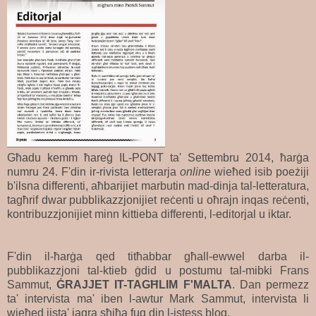
Għadu kemm ħareġ IL-PONT ta' Settembru 2014, ħarġa
numru 24. F'din ir-rivista letterarja
online
wieħed isib poeżiji
b'ilsna differenti, aħbarijiet marbutin mad-dinja tal-letteratura,
tagħrif dwar pubblikazzjonijiet reċenti u oħrajn inqas reċenti,
kontribuzzjonijiet minn kittieba differenti, l-editorjal u iktar.
F'din il-ħarġa qed titħabbar għall-ewwel darba il-
pubblikazzjoni tal-ktieb ġdid u postumu tal-mibki Frans
Sammut,
ĠRAJJET IT-TAGĦLIM F'MALTA
. Dan permezz
ta' intervista ma' iben l-awtur Mark Sammut, intervista li
wieħed jista' jaqra sħiħa fuq din l-istess blog.