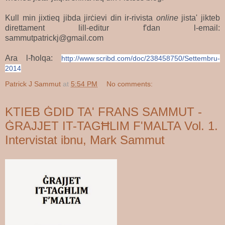
Kull min jixtieq jibda jirċievi din ir-rivista
online
jista' jikteb
direttament lill-editur f'dan l-email:
sammutpatrickj@gmail.com
Ara l-ħolqa:
http://www.scribd.com/doc/238458750/Settembru-
2014
Patrick J Sammut
at
5:54 PM
No comments:
KTIEB ĠDID TA' FRANS SAMMUT -
ĠRAJJET IT-TAGĦLIM F'MALTA Vol. 1.
Intervistat ibnu, Mark Sammut