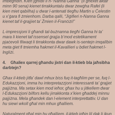
imbegħdin. Kien jgħidli li n-“Nanna Ġanna” (li għexet aktar
minn 90 sena) kienet tirrakkuntalu dwar żewġha Rafel (li
kien miet qabilha) u dwar l-antenati tiegħu Martin u Ċelestin
u x’ġara fi żmienhom. Darba qalli, “Jiġifieri n-Nanna Ġanna
kienet taf il-ġrajjiet ta’ Żmien il-Franċiżi!"
L-impressjoni li għandi tal-bużnanna tiegħi Ġanna hi ta’
mara li kienet taf issensel ġrajja b’mod estetikament
pjaċevoli filwaqt li tirrakkonta dwar dawk is-sentejn imqallbin
meta ġiet fi tmiemha ħakmet il-Kavallieri u bdiet ħakmet l-
Ingliżi.
4.
Għaliex qarrej għandu jixtri dan il-ktieb bla jaħsibha
darbtejn?
Għax il-ktieb jitfa’ dawl mhux biss fuq it-tagħlim per se, fuq l-
Edukazzjoni, imma hu interpretazzjoni interessanti ta’ ġrajjet
pajjiżna. Ma setax kien mod ieħor, għax hu u jitkellem dwar
l-Edukazzjoni bilfors kellu jirrakkonta x’kien għaddej minnu
pajjiżna. Mela għandek dan l-element interprettattiv. U dan
hu siewi wkoll għal min mhux għalliem.
Naturalment għal min hu għalliem, il-ktieb jgħin lil dak li jkun